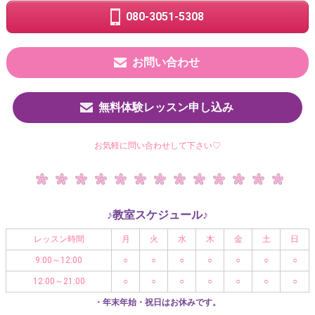
080-3051-5308
お問い合わせ
無料体験レッスン申し込み
お気軽に問い合わせして下さい♡
♪教室スケジュール♪
レッスン時間
月
火
水
木
金
土
日
9:00～12:00
○
○
○
○
○
○
○
12:00～21:00
○
○
○
○
○
○
○
・年末年始・祝日はお休みです。