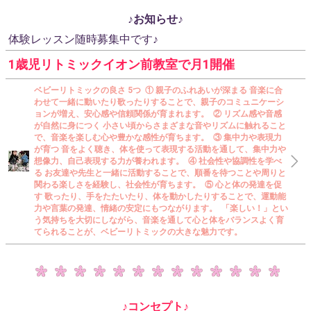
♪お知らせ♪
体験レッスン随時募集中です♪
1歳児リトミックイオン前教室で月1開催
ベビーリトミックの良さ 5つ ① 親子のふれあいが深まる 音楽に合
わせて一緒に動いたり歌ったりすることで、親子のコミュニケーシ
ョンが増え、安心感や信頼関係が育まれます。 ② リズム感や音感
が自然に身につく 小さい頃からさまざまな音やリズムに触れること
で、音楽を楽しむ心や豊かな感性が育ちます。 ③ 集中力や表現力
が育つ 音をよく聴き、体を使って表現する活動を通して、集中力や
想像力、自己表現する力が養われます。 ④ 社会性や協調性を学べ
る お友達や先生と一緒に活動することで、順番を待つことや周りと
関わる楽しさを経験し、社会性が育ちます。 ⑤ 心と体の発達を促
す 歌ったり、手をたたいたり、体を動かしたりすることで、運動能
力や言葉の発達、情緒の安定にもつながります。 「楽しい！」とい
う気持ちを大切にしながら、音楽を通して心と体をバランスよく育
てられることが、ベビーリトミックの大きな魅力です。
♪コンセプト♪