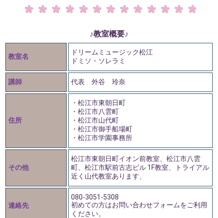
♪教室概要♪
ドリームミュージック松江
教室名
ドミソ・ソレラミ
講師
代表 外谷 玲奈
・松江市東朝日町
・松江市八雲町
住所
・松江市山代町
・松江市御手船場町
・松江市学園事務所
松江市東朝日町イオン前教室、松江市八雲
その他
町、松江市駅前古志ビル 1F教室、トライアル
近く山代教室あります、
080-3051-5308
初めての方はお問い合わせフォームをご利用
連絡先
ください。