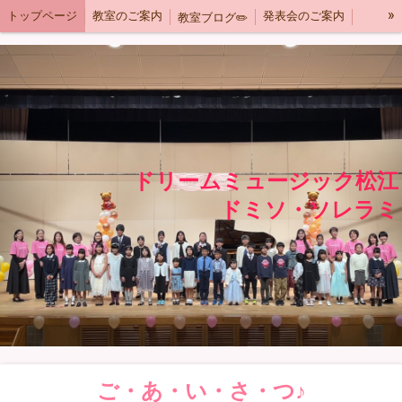
»
トップページ
教室のご案内
発表会のご案内
教室ブログ✏️
規約
instagram
ご予約はこちら
ドリームミュージック松江
ドミソ・ソレラミ
ご・あ・い・さ・つ♪